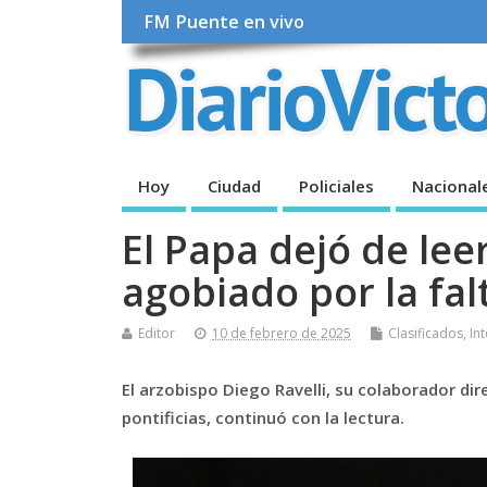
FM Puente en vivo
Hoy
Ciudad
Policiales
Nacional
El Papa dejó de lee
agobiado por la fal
Editor
10 de febrero de 2025
Clasificados
,
In
El arzobispo Diego Ravelli, su colaborador di
pontificias, continuó con la lectura.