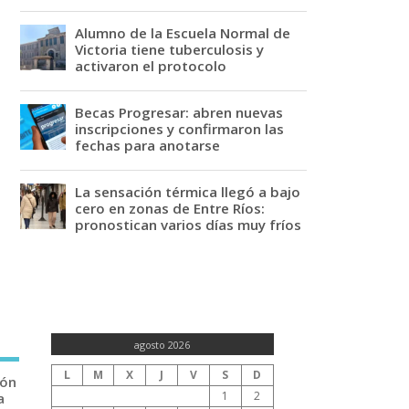
Alumno de la Escuela Normal de
Victoria tiene tuberculosis y
activaron el protocolo
Becas Progresar: abren nuevas
inscripciones y confirmaron las
fechas para anotarse
La sensación térmica llegó a bajo
cero en zonas de Entre Ríos:
pronostican varios días muy fríos
agosto 2026
L
M
X
J
V
S
D
ión
1
2
a