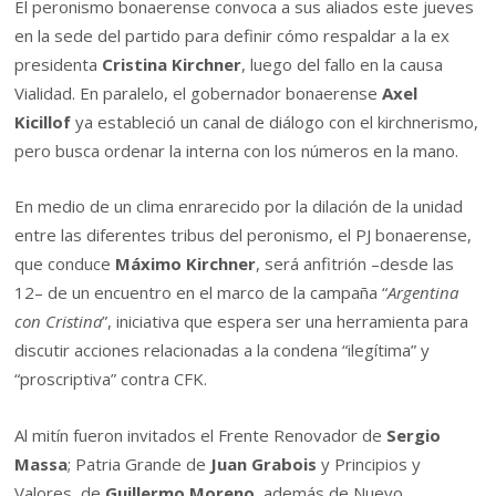
El peronismo bonaerense convoca a sus aliados este jueves
en la sede del partido para definir cómo respaldar a la ex
presidenta
Cristina Kirchner
, luego del fallo en la causa
Vialidad. En paralelo, el gobernador bonaerense
Axel
Kicillof
ya estableció un canal de diálogo con el kirchnerismo,
pero busca ordenar la interna con los números en la mano.
En medio de un clima enrarecido por la dilación de la unidad
entre las diferentes tribus del peronismo, el PJ bonaerense,
que conduce
Máximo Kirchner
, será anfitrión –desde las
12– de un encuentro en el marco de la campaña “
Argentina
con Cristina
”, iniciativa que espera ser una herramienta para
discutir acciones relacionadas a la condena “ilegítima” y
“proscriptiva” contra CFK.
Al mitín fueron invitados el Frente Renovador de
Sergio
Massa
; Patria Grande de
Juan Grabois
y Principios y
Valores, de
Guillermo Moreno
, además de Nuevo