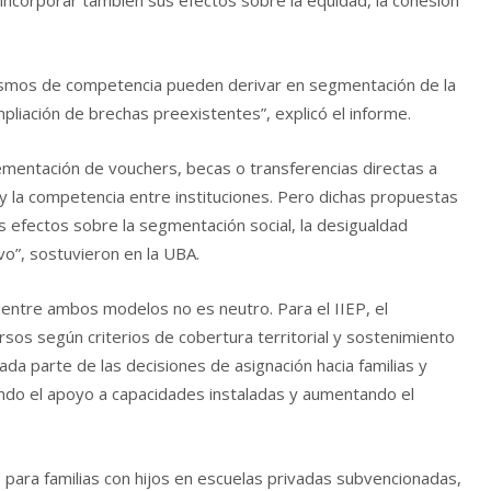
incorporar también sus efectos sobre la equidad, la cohesión
ismos de competencia pueden derivar en segmentación de la
mpliación de brechas preexistentes”, explicó el informe.
ementación de vouchers, becas o transferencias directas a
n y la competencia entre instituciones. Pero dichas propuestas
s efectos sobre la segmentación social, la desigualdad
ivo”, sostuvieron en la UBA.
o entre ambos modelos no es neutro. Para el IIEP, el
rsos según criterios de cobertura territorial y sostenimiento
lada parte de las decisiones de asignación hacia familias y
iendo el apoyo a capacidades instaladas y aumentando el
ara familias con hijos en escuelas privadas subvencionadas,