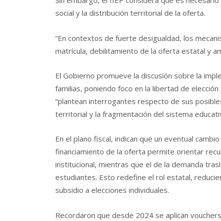
Sin embargo, el IIEP considera que es necesario 
social y la distribución territorial de la oferta.
“En contextos de fuerte desigualdad, los mecan
matrícula, debilitamiento de la oferta estatal y a
El Gobierno promueve la discusión sobre la impl
familias, poniendo foco en la libertad de elecció
“plantean interrogantes respecto de sus posible
territorial y la fragmentación del sistema educat
En el plano fiscal, indican que un eventual cambi
financiamiento de la oferta permite orientar recu
institucional, mientras que el de la demanda tras
estudiantes. Esto redefine el rol estatal, reduc
subsidio a elecciones individuales.
Recordaron que desde 2024 se aplican vouchers p