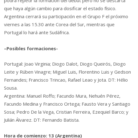
podrá repetir la formación del debut pero no se descarta
que haya algún cambio para dosificar el estado físico.
Argentina cerrará su participación en el Grupo F el próximo
viernes a las 15.30 ante Corea del Sur, mientras que
Portugal lo hará ante Sudáfrica.
–Posibles formaciones-
Portugal: Joao Virginia; Diogo Dalot, Diogo Queirós, Diogo
Leite y Rúben Vinagre; Miguel Luis, Florentino Luis y Gedson
Fernandes; Francisco Trincao, Rafael Leao y Jota. DT: Hélio
Sousa.
Argentina: Manuel Roffo; Facundo Mura, Nehuén Pérez,
Facundo Medina y Francisco Ortega; Fausto Vera y Santiago
Sosa; Pedro De la Vega, Cristian Ferreira, Ezequiel Barco; y
Julián Álvarez. DT: Fernando Batista.
Hora de comienzo: 13 (Argentina)