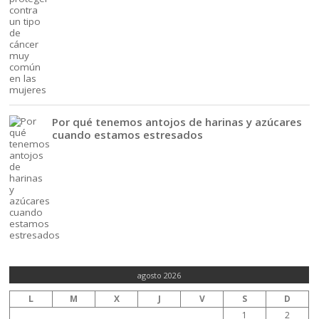
Por qué tenemos antojos de harinas y azúcares
cuando estamos estresados
agosto 2026
L
M
X
J
V
S
D
1
2