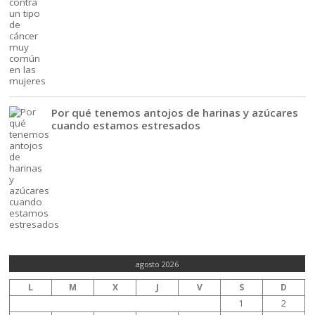
Por qué tenemos antojos de harinas y azúcares
cuando estamos estresados
agosto 2026
L
M
X
J
V
S
D
1
2