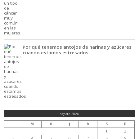
Por qué tenemos antojos de harinas y azúcares
cuando estamos estresados
agosto 2026
L
M
X
J
V
S
D
1
2
3
4
5
6
7
8
9