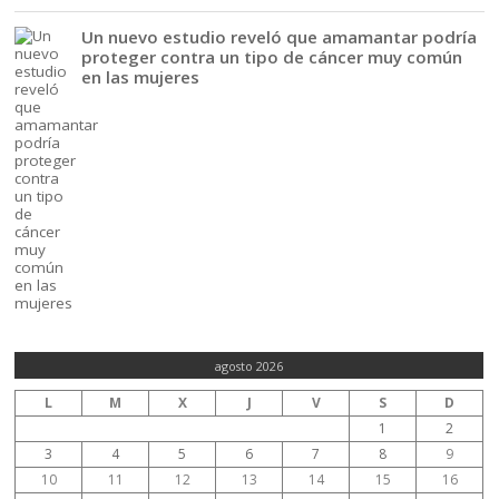
Un nuevo estudio reveló que amamantar podría
proteger contra un tipo de cáncer muy común
en las mujeres
agosto 2026
L
M
X
J
V
S
D
1
2
3
4
5
6
7
8
9
10
11
12
13
14
15
16