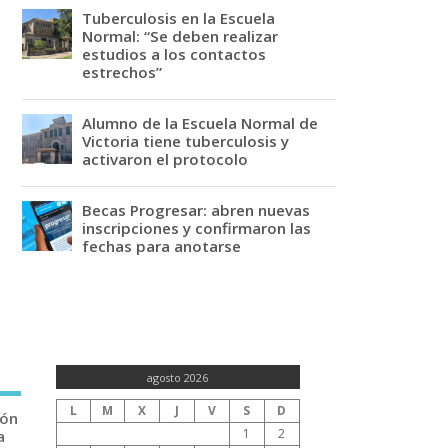
Tuberculosis en la Escuela
Normal: “Se deben realizar
estudios a los contactos
estrechos”
Alumno de la Escuela Normal de
Victoria tiene tuberculosis y
activaron el protocolo
Becas Progresar: abren nuevas
inscripciones y confirmaron las
fechas para anotarse
agosto 2026
L
M
X
J
V
S
D
ión
1
2
a