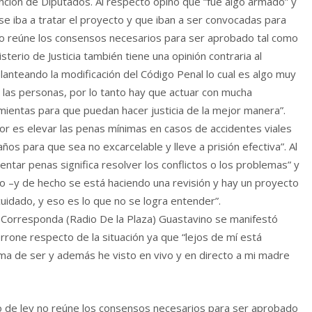
anción de Diputados. Al respecto opinó que “fue algo armado” y
se iba a tratar el proyecto y que iban a ser convocadas para
no reúne los consensos necesarios para ser aprobado tal como
sterio de Justicia también tiene una opinión contraria al
anteando la modificación del Código Penal lo cual es algo muy
de las personas, por lo tanto hay que actuar con mucha
amientas para que puedan hacer justicia de la mejor manera”.
or es elevar las penas mínimas en casos de accidentes viales
ños para que sea no excarcelable y lleve a prisión efectiva”. Al
ntar penas significa resolver los conflictos o los problemas” y
go –y de hecho se está haciendo una revisión y hay un proyecto
uidado, y eso es lo que no se logra entender”.
 Corresponda (Radio De la Plaza) Guastavino se manifestó
rrone respecto de la situación ya que “lejos de mí está
 de ser y además he visto en vivo y en directo a mi madre
cto de ley no reúne los consensos necesarios para ser aprobado