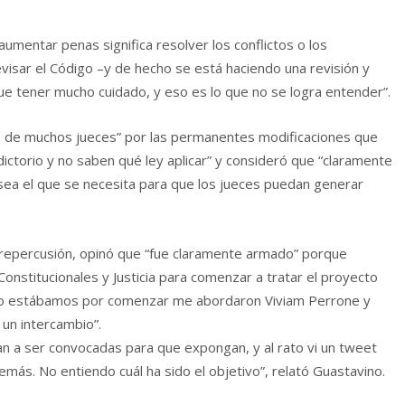
umentar penas significa resolver los conflictos o los
visar el Código –y de hecho se está haciendo una revisión y
ue tener mucho cuidado, y eso es lo que no se logra entender”.
s de muchos jueces” por las permanentes modificaciones que
ctorio y no saben qué ley aplicar” y consideró que “claramente
 sea el que se necesita para que los jueces puedan generar
u repercusión, opinó que “fue claramente armado” porque
onstitucionales y Justicia para comenzar a tratar el proyecto
uando estábamos por comenzar me abordaron Viviam Perrone y
 un intercambio”.
ban a ser convocadas para que expongan, y al rato vi un tweet
más. No entiendo cuál ha sido el objetivo”, relató Guastavino.