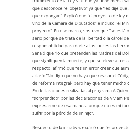
tratamiento de la Ley Vial, que ya tiene media s
que desconoce “el objetivo” ya que “les dije que 
que expongan”. Explicó que “el proyecto de ley 
vino de la Cámara de Diputados” e incluso “el Mini
proyecto”. En ese marco, sostuvo que “se está pl
serio porque se trata de la libertad o la cárcel 
responsabilidad para darle a los jueces las herr
Señaló que “lo que pretenden las Madres del Dol
que signifiquen la muerte, y que se eleve a tres a
respecto, afirmó que “es un error creer que aume
aclaró: “No digo que no haya que revisar el Códi
de reforma integral- pero hay que tener mucho c
En declaraciones realizadas al programa A Quien
“sorprendido” por las declaraciones de Viviam Pe
expresarme de esa manera porque no es mi forma
sufrir por la pérdida de un hijo”.
Respecto de la iniciativa, explicó que “el proye