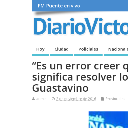
FM Puente en vivo
Hoy
Ciudad
Policiales
Nacional
“Es un error creer
significa resolver l
Guastavino
admin
2 de noviembre de 2016
Provinciales