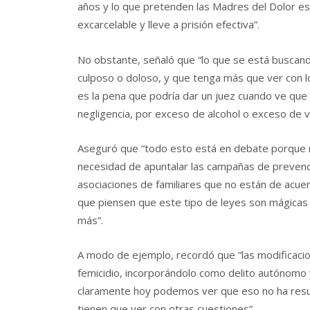
años y lo que pretenden las Madres del Dolor es
excarcelable y lleve a prisión efectiva”.
No obstante, señaló que “lo que se está buscando
culposo o doloso, y que tenga más que ver con lo
es la pena que podría dar un juez cuando ve que
negligencia, por exceso de alcohol o exceso de v
Aseguró que “todo esto está en debate porque no 
necesidad de apuntalar las campañas de prevenci
asociaciones de familiares que no están de acu
que piensen que este tipo de leyes son mágicas y
más”.
A modo de ejemplo, recordó que “las modificacio
femicidio, incorporándolo como delito autónomo 
claramente hoy podemos ver que eso no ha result
tienen que ver con otras cuestiones”.