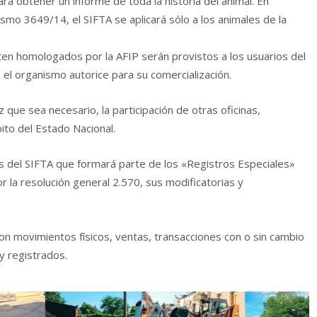
a obtener un informe de toda la historia del animal. En
ismo 3649/14, el SIFTA se aplicará sólo a los animales de la
lten homologados por la AFIP serán provistos a los usuarios del
l organismo autorice para su comercialización.
z que sea necesario, la participación de otras oficinas,
ito del Estado Nacional.
s del SIFTA que formará parte de los «Registros Especiales»
 la resolución general 2.570, sus modificatorias y
con movimientos físicos, ventas, transacciones con o sin cambio
 y registrados.