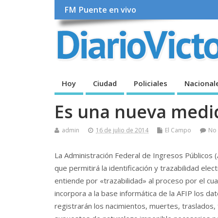
FM Puente en vivo
Hoy
Ciudad
Policiales
Nacional
Es una nueva medi
admin
16 de julio de 2014
El Campo
No
La Administración Federal de Ingresos Públicos (
que permitirá la identificación y trazabilidad elec
entiende por «trazabilidad» al proceso por el cual
incorpora a la base informática de la AFIP los da
registrarán los nacimientos, muertes, traslados, 