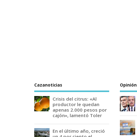
Cazanoticias
Opinión
Crisis del citrus: «Al
productor le quedan
apenas 2.000 pesos por
cajón», lamentó Toler
En el último año, creció
un 4 por ciento el