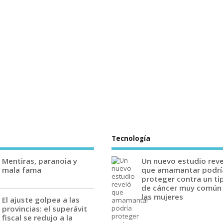
Tecnología
Mentiras, paranoia y
Un nuevo estudio rev
mala fama
que amamantar podrí
proteger contra un ti
de cáncer muy común
las mujeres
El ajuste golpea a las
provincias: el superávit
fiscal se redujo a la