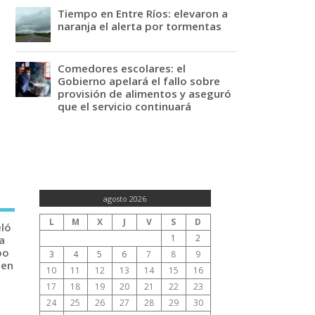
Tiempo en Entre Ríos: elevaron a
naranja el alerta por tormentas
Comedores escolares: el
Gobierno apelará el fallo sobre
provisión de alimentos y aseguró
que el servicio continuará
agosto 2026
L
M
X
J
V
S
D
eló
1
2
a
po
3
4
5
6
7
8
9
 en
10
11
12
13
14
15
16
17
18
19
20
21
22
23
24
25
26
27
28
29
30