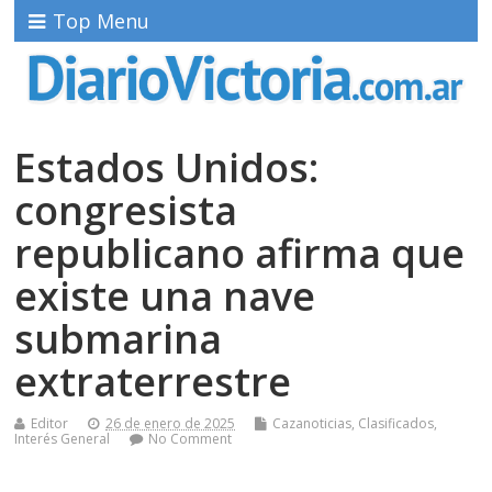
Top Menu
Estados Unidos:
congresista
republicano afirma que
existe una nave
submarina
extraterrestre
Editor
26 de enero de 2025
Cazanoticias
,
Clasificados
,
Interés General
No Comment