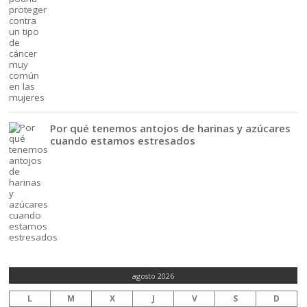
Por qué tenemos antojos de harinas y azúcares
cuando estamos estresados
agosto 2026
L
M
X
J
V
S
D