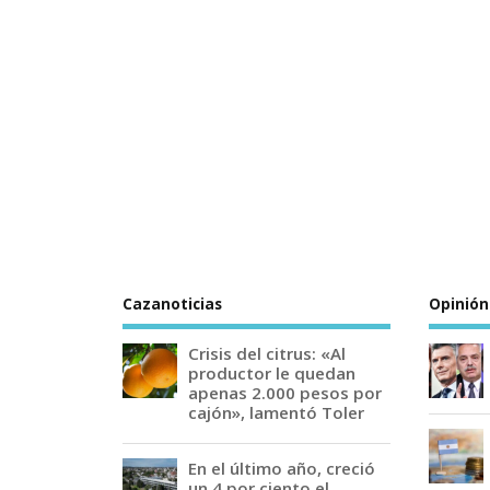
Cazanoticias
Opinión
Crisis del citrus: «Al
productor le quedan
apenas 2.000 pesos por
cajón», lamentó Toler
En el último año, creció
un 4 por ciento el