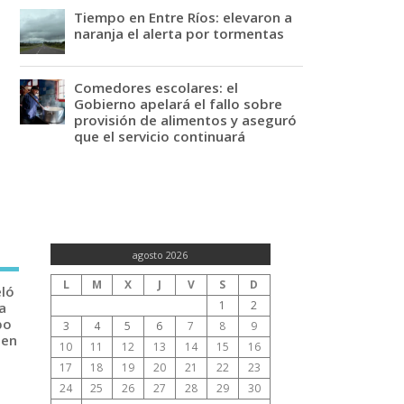
Tiempo en Entre Ríos: elevaron a
naranja el alerta por tormentas
Comedores escolares: el
Gobierno apelará el fallo sobre
provisión de alimentos y aseguró
que el servicio continuará
agosto 2026
L
M
X
J
V
S
D
eló
1
2
a
po
3
4
5
6
7
8
9
 en
10
11
12
13
14
15
16
17
18
19
20
21
22
23
24
25
26
27
28
29
30