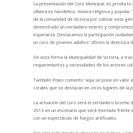
La presentación del Coro Municipal, es producto
villancicos navideños, música religiosa y popular
de la comunidad de Victoria por cultivar este g
demostrado un verdadero interés y compromiso d
esperanza. Destacamos la participación ciudada
un coro de jóvenes adultos” afirmo la directora d
De esta forma la Municipalidad de Victoria, a trav
requerimientos y necesidades de los actores cult
También Poles comento “aquí se pone en valor e
corales que se destacan en otros lugares de la pr
La actuación del coro será el verdadero broche
2013 en un escenario que será montado frente al
con un espectáculo de fuegos artificiales.
Por otro lado desde la dirección de Cultura y Edu