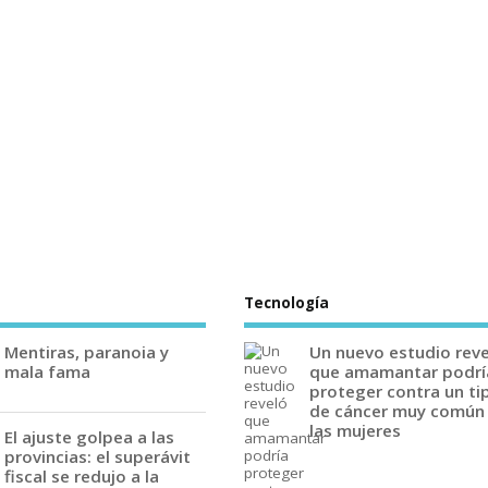
Tecnología
Mentiras, paranoia y
Un nuevo estudio rev
mala fama
que amamantar podrí
proteger contra un ti
de cáncer muy común
las mujeres
El ajuste golpea a las
provincias: el superávit
fiscal se redujo a la