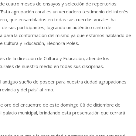
 de cuatro meses de ensayos y selección de repertorios:
. “Esta agrupación coral es un verdadero testimonio del interés
énero, que ensamblados en todas sus cuerdas vocales ha
e sus participantes, logrando un auténtico canto de
na para la conformación del mismo ya que estamos hablando de
e Cultura y Educación, Eleonora Poles.
és de la dirección de Cultura y Educación, atiende los
urales de nuestro medio en todas sus disciplinas.
l antiguo sueño de poseer para nuestra ciudad agrupaciones
ovincia y del país” afirmo.
 de oro del encuentro de este domingo 08 de diciembre de
 palacio municipal, brindando esta presentación que cerrará
cación se invita a la comunidad a participar de esta actividad