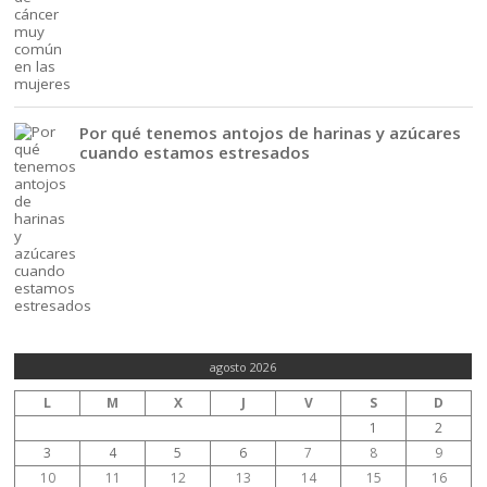
Por qué tenemos antojos de harinas y azúcares
cuando estamos estresados
agosto 2026
L
M
X
J
V
S
D
1
2
3
4
5
6
7
8
9
10
11
12
13
14
15
16