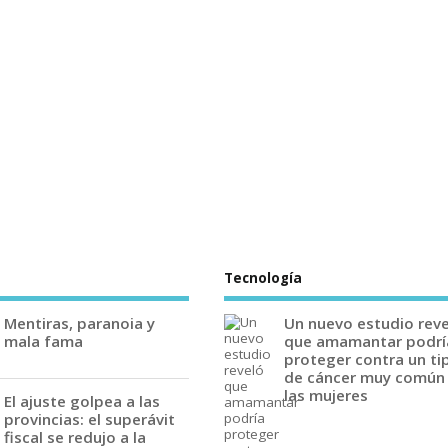
Tecnología
Mentiras, paranoia y
Un nuevo estudio rev
mala fama
que amamantar podrí
proteger contra un ti
de cáncer muy común
las mujeres
El ajuste golpea a las
provincias: el superávit
fiscal se redujo a la