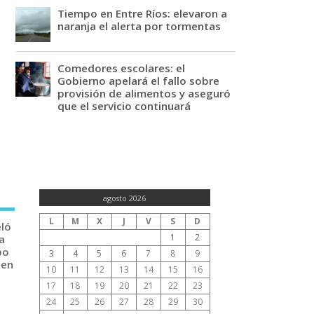
Tiempo en Entre Ríos: elevaron a
naranja el alerta por tormentas
Comedores escolares: el
Gobierno apelará el fallo sobre
provisión de alimentos y aseguró
que el servicio continuará
agosto 2026
L
M
X
J
V
S
D
eló
1
2
a
po
3
4
5
6
7
8
9
 en
10
11
12
13
14
15
16
17
18
19
20
21
22
23
24
25
26
27
28
29
30