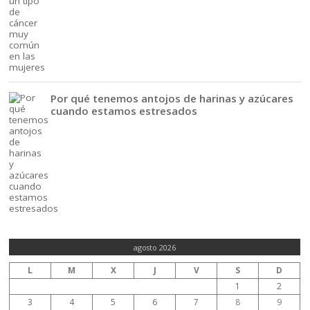
Por qué tenemos antojos de harinas y azúcares
cuando estamos estresados
agosto 2026
L
M
X
J
V
S
D
1
2
3
4
5
6
7
8
9