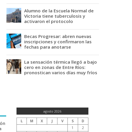
Alumno de la Escuela Normal de
Victoria tiene tuberculosis y
activaron el protocolo
Becas Progresar: abren nuevas
inscripciones y confirmaron las
fechas para anotarse
La sensación térmica llegó a bajo
cero en zonas de Entre Ríos:
pronostican varios días muy fríos
agosto 2026
L
M
X
J
V
S
D
ión
1
2
a