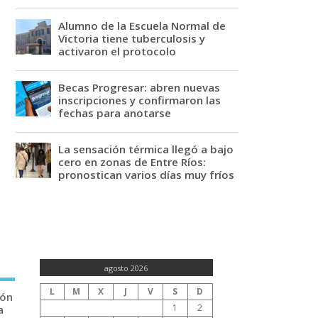
Alumno de la Escuela Normal de
Victoria tiene tuberculosis y
activaron el protocolo
Becas Progresar: abren nuevas
inscripciones y confirmaron las
fechas para anotarse
La sensación térmica llegó a bajo
cero en zonas de Entre Ríos:
pronostican varios días muy fríos
agosto 2026
L
M
X
J
V
S
D
ión
1
2
a