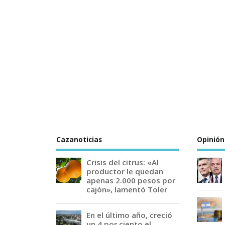
Cazanoticias
Opinión
Crisis del citrus: «Al
productor le quedan
apenas 2.000 pesos por
cajón», lamentó Toler
En el último año, creció
un 4 por ciento el