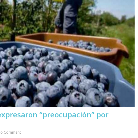
expresaron “preocupación” por
a
o Comment