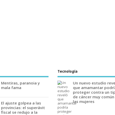
Tecnología
Mentiras, paranoia y
Un nuevo estudio rev
mala fama
que amamantar podrí
proteger contra un ti
de cáncer muy común
las mujeres
El ajuste golpea a las
provincias: el superávit
fiscal se redujo a la