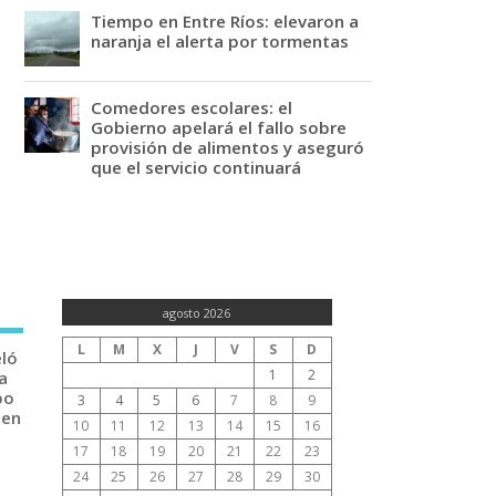
Tiempo en Entre Ríos: elevaron a
naranja el alerta por tormentas
Comedores escolares: el
Gobierno apelará el fallo sobre
provisión de alimentos y aseguró
que el servicio continuará
agosto 2026
L
M
X
J
V
S
D
eló
1
2
a
po
3
4
5
6
7
8
9
 en
10
11
12
13
14
15
16
17
18
19
20
21
22
23
24
25
26
27
28
29
30