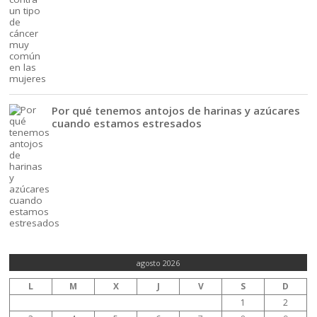
Por qué tenemos antojos de harinas y azúcares
cuando estamos estresados
agosto 2026
L
M
X
J
V
S
D
1
2