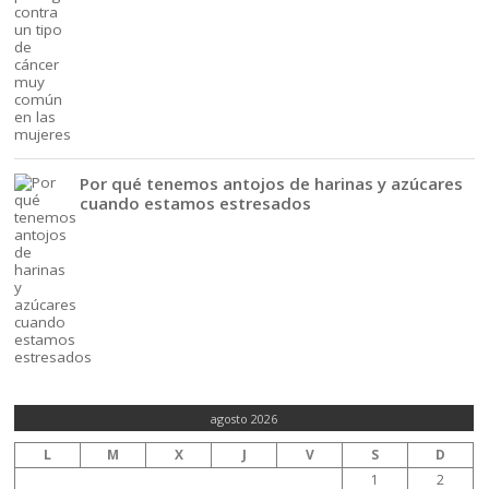
Por qué tenemos antojos de harinas y azúcares
cuando estamos estresados
agosto 2026
L
M
X
J
V
S
D
1
2