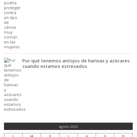
Por qué tenemos antojos de harinas y azúcares
cuando estamos estresados
agosto 2026
L
M
X
J
V
S
D