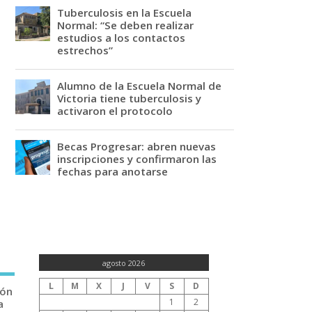
Tuberculosis en la Escuela
Normal: “Se deben realizar
estudios a los contactos
estrechos”
Alumno de la Escuela Normal de
Victoria tiene tuberculosis y
activaron el protocolo
Becas Progresar: abren nuevas
inscripciones y confirmaron las
fechas para anotarse
agosto 2026
L
M
X
J
V
S
D
ión
1
2
a