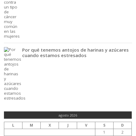
Por qué tenemos antojos de harinas y azúcares
cuando estamos estresados
agosto 2026
L
M
X
J
V
S
D
1
2