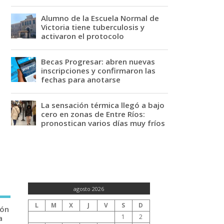
Alumno de la Escuela Normal de
Victoria tiene tuberculosis y
activaron el protocolo
Becas Progresar: abren nuevas
inscripciones y confirmaron las
fechas para anotarse
La sensación térmica llegó a bajo
cero en zonas de Entre Ríos:
pronostican varios días muy fríos
agosto 2026
L
M
X
J
V
S
D
ión
1
2
a