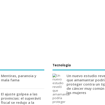
Tecnología
Mentiras, paranoia y
Un nuevo estudio rev
mala fama
que amamantar podrí
proteger contra un ti
de cáncer muy común
las mujeres
El ajuste golpea a las
provincias: el superávit
fiscal se redujo a la