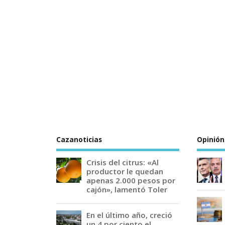
Cazanoticias
Opinión
Crisis del citrus: «Al
productor le quedan
apenas 2.000 pesos por
cajón», lamentó Toler
En el último año, creció
un 4 por ciento el