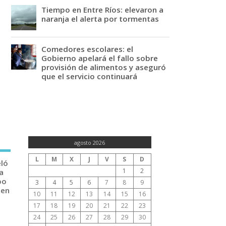
Tiempo en Entre Ríos: elevaron a
naranja el alerta por tormentas
Comedores escolares: el
Gobierno apelará el fallo sobre
provisión de alimentos y aseguró
que el servicio continuará
agosto 2026
L
M
X
J
V
S
D
eló
1
2
a
po
3
4
5
6
7
8
9
 en
10
11
12
13
14
15
16
17
18
19
20
21
22
23
24
25
26
27
28
29
30