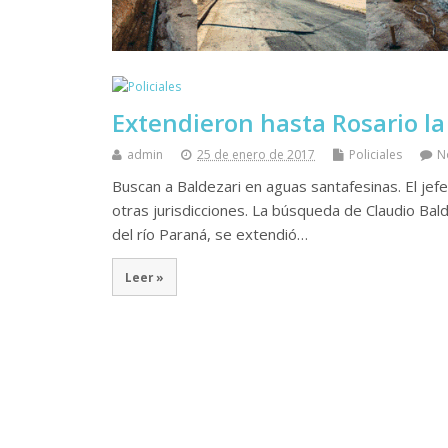
Extendieron hasta Rosario l
admin
25 de enero de 2017
Policiales
N
Buscan a Baldezari en aguas santafesinas. El jef
otras jurisdicciones. La búsqueda de Claudio Bald
del río Paraná, se extendió…
Leer »