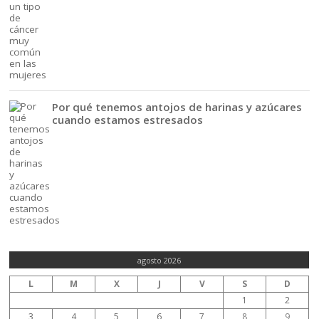
Por qué tenemos antojos de harinas y azúcares
cuando estamos estresados
agosto 2026
L
M
X
J
V
S
D
1
2
3
4
5
6
7
8
9