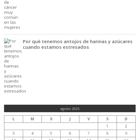
Por qué tenemos antojos de harinas y azúcares
cuando estamos estresados
agosto 2026
L
M
X
J
V
S
D
1
2
3
4
5
6
7
8
9