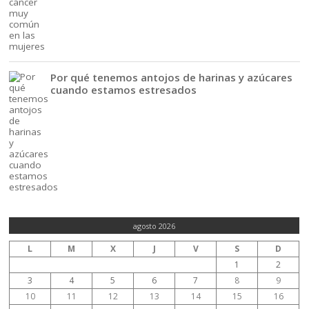
Por qué tenemos antojos de harinas y azúcares
cuando estamos estresados
agosto 2026
L
M
X
J
V
S
D
1
2
3
4
5
6
7
8
9
10
11
12
13
14
15
16