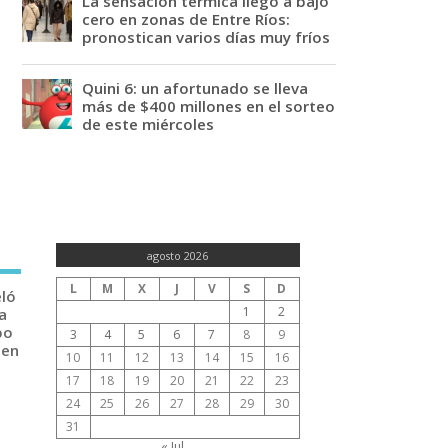
La sensación térmica llegó a bajo
cero en zonas de Entre Ríos:
pronostican varios días muy fríos
Quini 6: un afortunado se lleva
más de $400 millones en el sorteo
de este miércoles
agosto 2026
L
M
X
J
V
S
D
eló
1
2
a
po
3
4
5
6
7
8
9
 en
10
11
12
13
14
15
16
17
18
19
20
21
22
23
24
25
26
27
28
29
30
31
« Jul