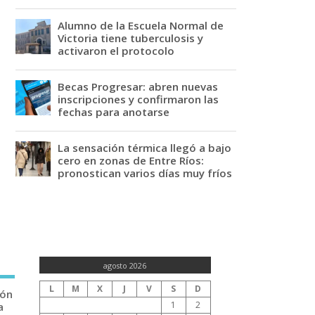
Alumno de la Escuela Normal de
Victoria tiene tuberculosis y
activaron el protocolo
Becas Progresar: abren nuevas
inscripciones y confirmaron las
fechas para anotarse
La sensación térmica llegó a bajo
cero en zonas de Entre Ríos:
pronostican varios días muy fríos
agosto 2026
L
M
X
J
V
S
D
ión
1
2
a