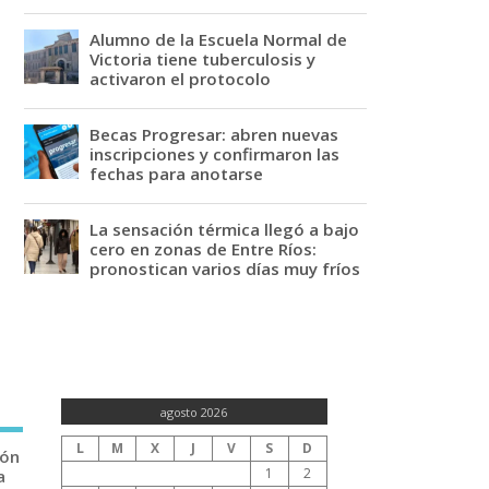
Alumno de la Escuela Normal de
Victoria tiene tuberculosis y
activaron el protocolo
Becas Progresar: abren nuevas
inscripciones y confirmaron las
fechas para anotarse
La sensación térmica llegó a bajo
cero en zonas de Entre Ríos:
pronostican varios días muy fríos
agosto 2026
L
M
X
J
V
S
D
ión
1
2
a