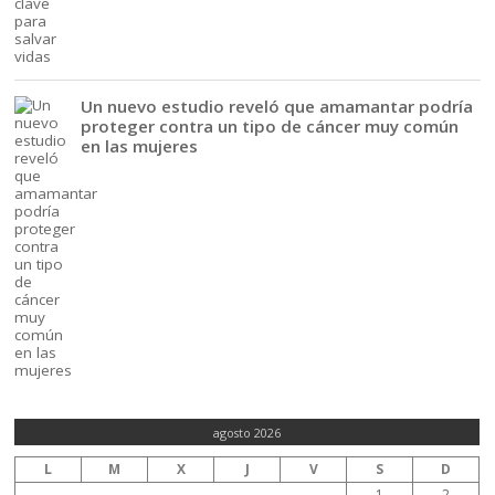
Un nuevo estudio reveló que amamantar podría
proteger contra un tipo de cáncer muy común
en las mujeres
agosto 2026
L
M
X
J
V
S
D
1
2