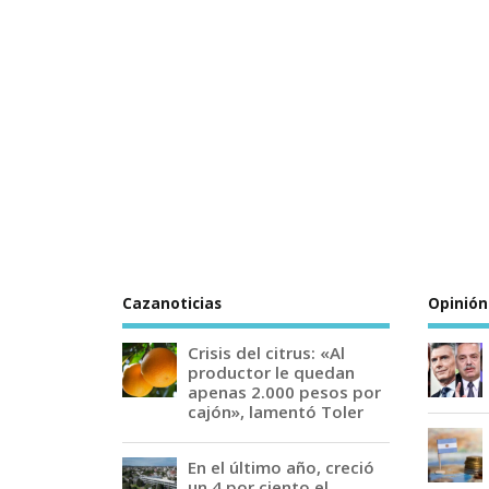
Cazanoticias
Opinión
Crisis del citrus: «Al
productor le quedan
apenas 2.000 pesos por
cajón», lamentó Toler
En el último año, creció
un 4 por ciento el