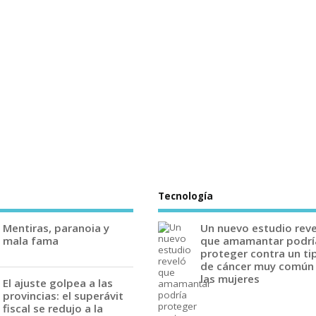
Tecnología
Mentiras, paranoia y
Un nuevo estudio rev
mala fama
que amamantar podrí
proteger contra un ti
de cáncer muy común
las mujeres
El ajuste golpea a las
provincias: el superávit
fiscal se redujo a la