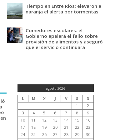
Tiempo en Entre Ríos: elevaron a
naranja el alerta por tormentas
Comedores escolares: el
Gobierno apelará el fallo sobre
provisión de alimentos y aseguró
que el servicio continuará
agosto 2026
L
M
X
J
V
S
D
eló
1
2
a
po
3
4
5
6
7
8
9
 en
10
11
12
13
14
15
16
17
18
19
20
21
22
23
24
25
26
27
28
29
30