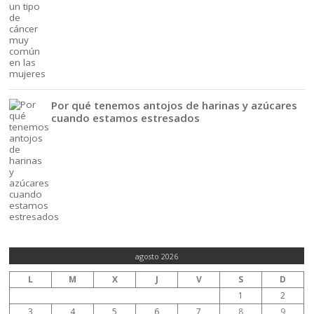
Por qué tenemos antojos de harinas y azúcares
cuando estamos estresados
agosto 2026
L
M
X
J
V
S
D
1
2
3
4
5
6
7
8
9