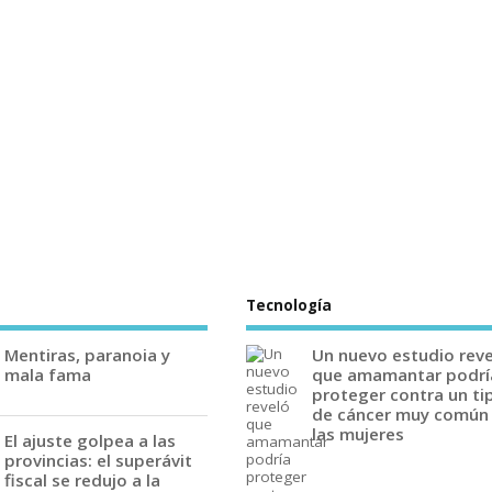
Tecnología
Mentiras, paranoia y
Un nuevo estudio rev
mala fama
que amamantar podrí
proteger contra un ti
de cáncer muy común
las mujeres
El ajuste golpea a las
provincias: el superávit
fiscal se redujo a la