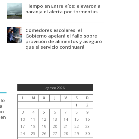
Tiempo en Entre Ríos: elevaron a
naranja el alerta por tormentas
Comedores escolares: el
Gobierno apelará el fallo sobre
provisión de alimentos y aseguró
que el servicio continuará
agosto 2026
L
M
X
J
V
S
D
eló
1
2
a
po
3
4
5
6
7
8
9
 en
10
11
12
13
14
15
16
17
18
19
20
21
22
23
24
25
26
27
28
29
30