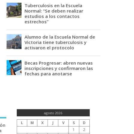
Tuberculosis en la Escuela
Normal: “Se deben realizar
estudios a los contactos
estrechos”
Alumno de la Escuela Normal de
Victoria tiene tuberculosis y
activaron el protocolo
Becas Progresar: abren nuevas
inscripciones y confirmaron las
fechas para anotarse
agosto 2026
L
M
X
J
V
S
D
ión
1
2
a