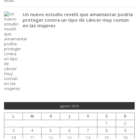
Un nuevo estudio reveló que amamantar podría
proteger contra un tipo de cáncer muy común
en las mujeres
agosto 2026
L
M
X
J
V
S
D
1
2
3
4
5
6
7
8
9
10
11
12
13
14
15
16