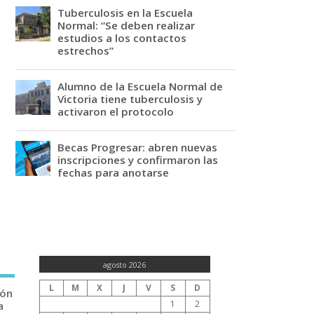
Tuberculosis en la Escuela
Normal: “Se deben realizar
estudios a los contactos
estrechos”
Alumno de la Escuela Normal de
Victoria tiene tuberculosis y
activaron el protocolo
Becas Progresar: abren nuevas
inscripciones y confirmaron las
fechas para anotarse
agosto 2026
L
M
X
J
V
S
D
ión
1
2
a