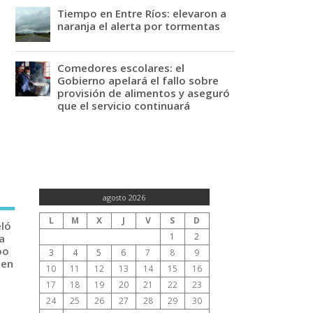
Tiempo en Entre Ríos: elevaron a
naranja el alerta por tormentas
Comedores escolares: el
Gobierno apelará el fallo sobre
provisión de alimentos y aseguró
que el servicio continuará
agosto 2026
L
M
X
J
V
S
D
eló
1
2
a
po
3
4
5
6
7
8
9
 en
10
11
12
13
14
15
16
17
18
19
20
21
22
23
24
25
26
27
28
29
30