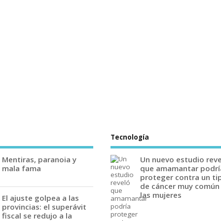
Tecnología
Mentiras, paranoia y
Un nuevo estudio rev
mala fama
que amamantar podrí
proteger contra un ti
de cáncer muy común
las mujeres
El ajuste golpea a las
provincias: el superávit
fiscal se redujo a la