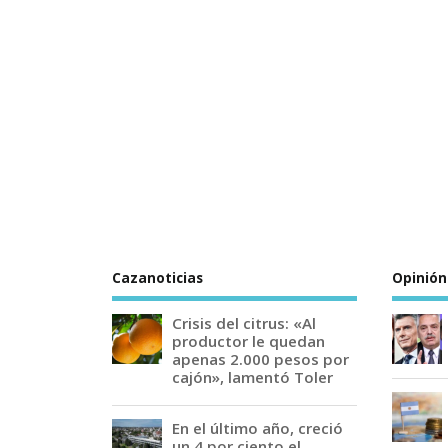
Cazanoticias
Opinión
Crisis del citrus: «Al
productor le quedan
apenas 2.000 pesos por
cajón», lamentó Toler
En el último año, creció
un 4 por ciento el