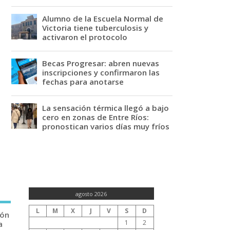
Alumno de la Escuela Normal de
Victoria tiene tuberculosis y
activaron el protocolo
Becas Progresar: abren nuevas
inscripciones y confirmaron las
fechas para anotarse
La sensación térmica llegó a bajo
cero en zonas de Entre Ríos:
pronostican varios días muy fríos
agosto 2026
L
M
X
J
V
S
D
ión
1
2
a