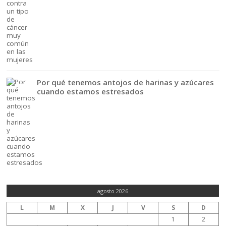
Por qué tenemos antojos de harinas y azúcares
cuando estamos estresados
agosto 2026
L
M
X
J
V
S
D
1
2