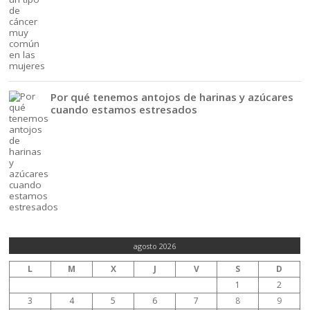
Por qué tenemos antojos de harinas y azúcares
cuando estamos estresados
agosto 2026
L
M
X
J
V
S
D
1
2
3
4
5
6
7
8
9