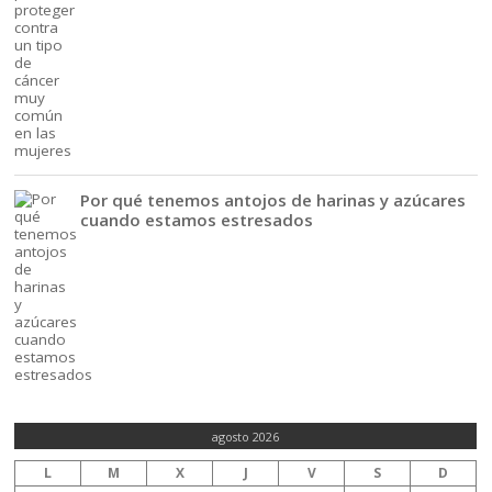
Por qué tenemos antojos de harinas y azúcares
cuando estamos estresados
agosto 2026
L
M
X
J
V
S
D