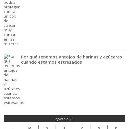
Por qué tenemos antojos de harinas y azúcares
cuando estamos estresados
agosto 2026
L
M
X
J
V
S
D