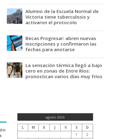
Alumno de la Escuela Normal de
Victoria tiene tuberculosis y
activaron el protocolo
Becas Progresar: abren nuevas
inscripciones y confirmaron las
fechas para anotarse
La sensación térmica llegó a bajo
cero en zonas de Entre Ríos:
pronostican varios días muy fríos
agosto 2026
L
M
X
J
V
S
D
ión
1
2
a