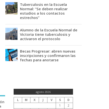
Tuberculosis en la Escuela
Normal: “Se deben realizar
estudios a los contactos
estrechos”
Alumno de la Escuela Normal de
Victoria tiene tuberculosis y
activaron el protocolo
Becas Progresar: abren nuevas
inscripciones y confirmaron las
fechas para anotarse
agosto 2026
L
M
X
J
V
S
D
ión
1
2
a