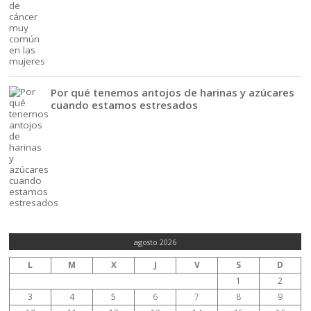
Por qué tenemos antojos de harinas y azúcares
cuando estamos estresados
agosto 2026
L
M
X
J
V
S
D
1
2
3
4
5
6
7
8
9