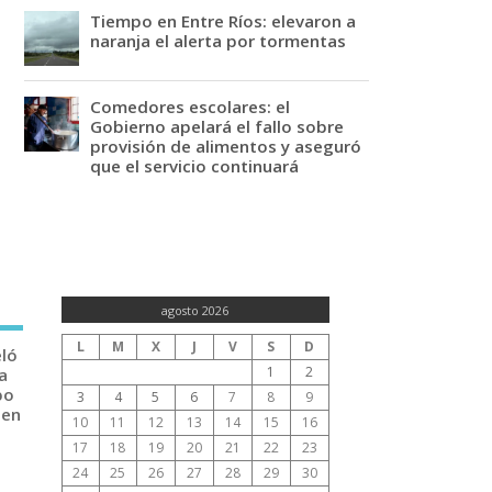
Tiempo en Entre Ríos: elevaron a
naranja el alerta por tormentas
Comedores escolares: el
Gobierno apelará el fallo sobre
provisión de alimentos y aseguró
que el servicio continuará
agosto 2026
L
M
X
J
V
S
D
eló
1
2
a
po
3
4
5
6
7
8
9
 en
10
11
12
13
14
15
16
17
18
19
20
21
22
23
24
25
26
27
28
29
30