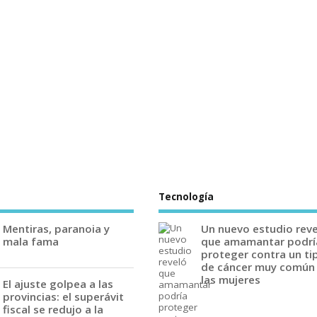
Tecnología
Mentiras, paranoia y
Un nuevo estudio rev
mala fama
que amamantar podrí
proteger contra un ti
de cáncer muy común
las mujeres
El ajuste golpea a las
provincias: el superávit
fiscal se redujo a la