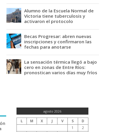
Alumno de la Escuela Normal de
Victoria tiene tuberculosis y
activaron el protocolo
Becas Progresar: abren nuevas
inscripciones y confirmaron las
fechas para anotarse
La sensación térmica llegó a bajo
cero en zonas de Entre Ríos:
pronostican varios días muy fríos
agosto 2026
L
M
X
J
V
S
D
ión
1
2
a